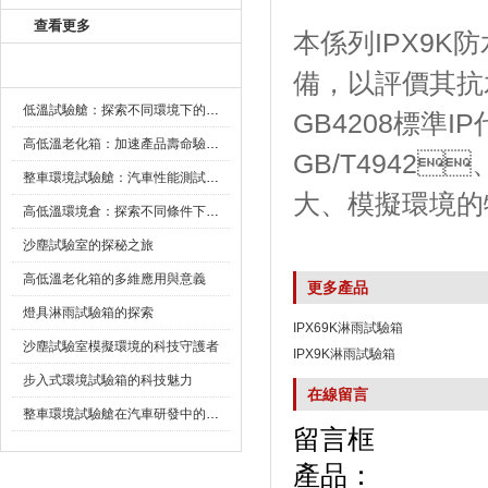
查看更多
本係列IPX9K
新聞資訊
備，以評價
低溫試驗艙：探索不同環境下的科技邊界
GB4208標準I
高低溫老化箱：加速產品壽命驗證的可靠夥伴
GB/T4942
整車環境試驗艙：汽車性能測試的設備
大、模擬環境的
高低溫環境倉：探索不同條件下的科學奧秘
沙塵試驗室的探秘之旅
高低溫老化箱的多維應用與意義
更多產品
燈具淋雨試驗箱的探索
IPX69K淋雨試驗箱
沙塵試驗室模擬環境的科技守護者
IPX9K淋雨試驗箱
步入式環境試驗箱的科技魅力
在線留言
整車環境試驗艙在汽車研發中的作用
留言框
產品：