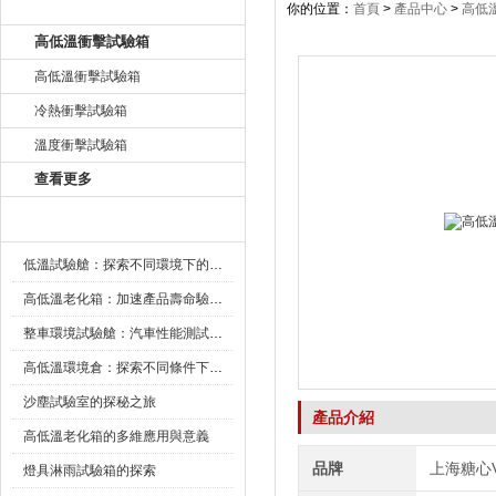
產品目錄
你的位置：
首頁
>
產品中心
>
高低
高低溫衝擊試驗箱
高低溫衝擊試驗箱
冷熱衝擊試驗箱
溫度衝擊試驗箱
查看更多
新聞資訊
低溫試驗艙：探索不同環境下的科技邊界
高低溫老化箱：加速產品壽命驗證的可靠夥伴
整車環境試驗艙：汽車性能測試的設備
高低溫環境倉：探索不同條件下的科學奧秘
沙塵試驗室的探秘之旅
產品介紹
高低溫老化箱的多維應用與意義
品牌
上海糖心
燈具淋雨試驗箱的探索