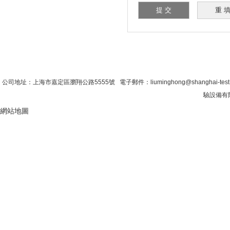
首 頁
|
公司簡介
|
新聞資訊
|
聯係糖心VLO
公司地址：上海市嘉定區瀏翔公路5555號 電子郵件：liuminghong@shanghai-tes
驗設備有限
網站地圖