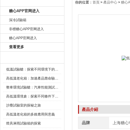
產品目錄
你的位置：
首頁
>
產品中心
>
糖心
糖心APP官网进入
深冷試驗箱
非標糖心APP官网进入
糖心APP官网进入
查看更多
新聞資訊
低溫試驗艙：探索不同環境下的科技邊界
高低溫老化箱：加速產品壽命驗證的可靠夥伴
整車環境試驗艙：汽車性能測試的設備
高低溫環境倉：探索不同條件下的科學奧秘
沙塵試驗室的探秘之旅
產品介紹
高低溫老化箱的多維應用與意義
品牌
上海糖心
燈具淋雨試驗箱的探索