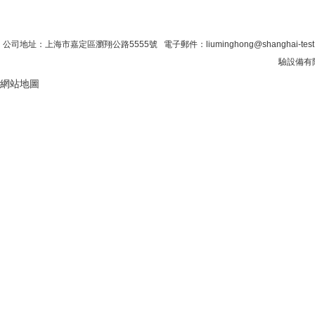
首 頁
|
公司簡介
|
新聞資訊
|
聯係糖心VLO
公司地址：上海市嘉定區瀏翔公路5555號 電子郵件：liuminghong@shanghai-tes
驗設備有限
網站地圖