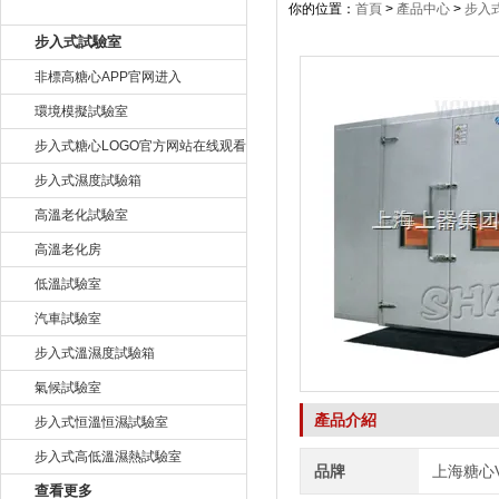
產品目錄
你的位置：
首頁
>
產品中心
>
步入
步入式試驗室
非標高糖心APP官网进入
環境模擬試驗室
步入式糖心LOGO官方网站在线观看
步入式濕度試驗箱
高溫老化試驗室
高溫老化房
低溫試驗室
汽車試驗室
步入式溫濕度試驗箱
氣候試驗室
產品介紹
步入式恒溫恒濕試驗室
步入式高低溫濕熱試驗室
品牌
上海糖心
查看更多