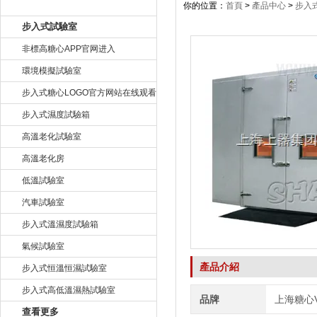
產品目錄
你的位置：
首頁
>
產品中心
>
步入
步入式試驗室
非標高糖心APP官网进入
環境模擬試驗室
步入式糖心LOGO官方网站在线观看
步入式濕度試驗箱
高溫老化試驗室
高溫老化房
低溫試驗室
汽車試驗室
步入式溫濕度試驗箱
氣候試驗室
產品介紹
步入式恒溫恒濕試驗室
步入式高低溫濕熱試驗室
品牌
上海糖心
查看更多