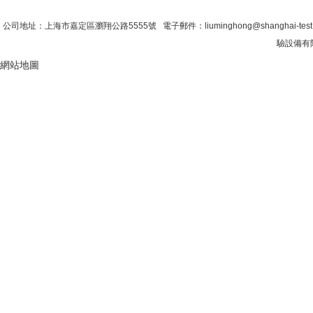
首 頁
|
公司簡介
|
新聞資訊
|
聯係糖心VLO
公司地址：上海市嘉定區瀏翔公路5555號 電子郵件：liuminghong@shanghai-tes
驗設備有限
網站地圖