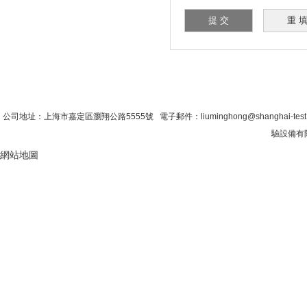
首 頁
|
公司簡介
|
新聞資訊
|
聯係糖心VLO
公司地址：上海市嘉定區瀏翔公路5555號 電子郵件：liuminghong@shanghai-tes
驗設備有限
網站地圖