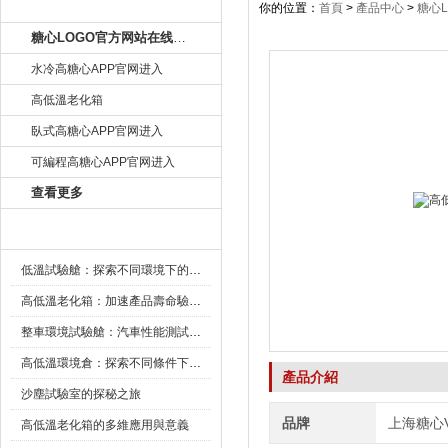
產品目錄
你的位置：
首頁
>
產品中心
>
糖心
糖心LOGO官方网站在线观看
水冷高糖心APP官网进入
高低溫老化箱
臥式高糖心APP官网进入
可編程高糖心APP官网进入
查看更多
新聞資訊
低溫試驗艙：探索不同環境下的科技邊界
高低溫老化箱：加速產品壽命驗證的可靠夥伴
整車環境試驗艙：汽車性能測試的設備
高低溫環境倉：探索不同條件下的科學奧秘
產品介紹
沙塵試驗室的探秘之旅
品牌
上海糖心
高低溫老化箱的多維應用與意義