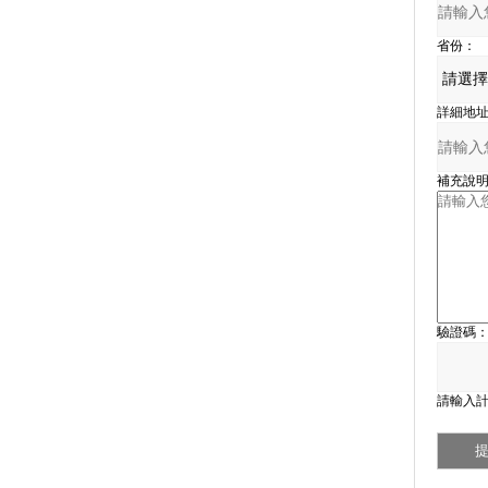
省份：
詳細地址
補充說明
驗證碼
請輸入計