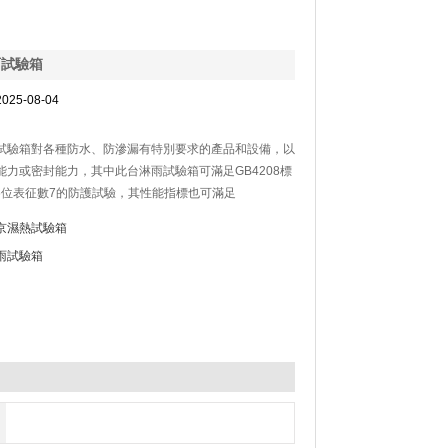
雨試驗箱
2025-08-04
驗箱對各種防水、防滲漏有特別要求的產品和設備，以
力或密封能力，其中此台淋雨試驗箱可滿足GB4208標
6位表征數7的防護試驗，其性能指標也可滿足
2、GB2423.38、DIN40050的標準。具有試驗空
京濕熱試驗箱
境的特點。
雨試驗箱