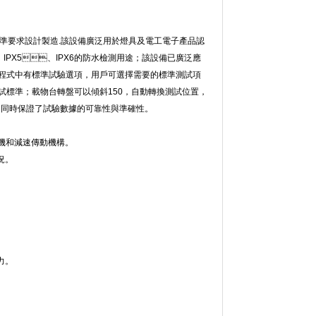
）>>標準要求設計製造.該設備廣泛用於燈具及電工電子產品認
PX5、IPX6的防水檢測用途；該設備已廣泛應
設備程式中有標準試驗選項，用戶可選擇需要的標準測試項
；載物台轉盤可以傾斜150，自動轉換測試位置，
，同時保證了試驗數據的可靠性與準確性。
動機和減速傳動機構。
。
。