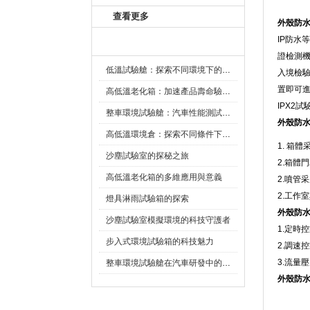
查看更多
外殼防
IP防水
新聞資訊
證檢測機
低溫試驗艙：探索不同環境下的科技邊界
入境檢驗
置即可進行
高低溫老化箱：加速產品壽命驗證的可靠夥伴
IPX2
整車環境試驗艙：汽車性能測試的設備
外殼防
高低溫環境倉：探索不同條件下的科學奧秘
1. 箱體
沙塵試驗室的探秘之旅
2.箱體門
高低溫老化箱的多維應用與意義
2.噴管
2.工作
燈具淋雨試驗箱的探索
外殼防
沙塵試驗室模擬環境的科技守護者
1.定時控
步入式環境試驗箱的科技魅力
2.調速控製
3.流量壓
整車環境試驗艙在汽車研發中的作用
外殼防