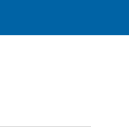
持
聯係方式
訪客留言