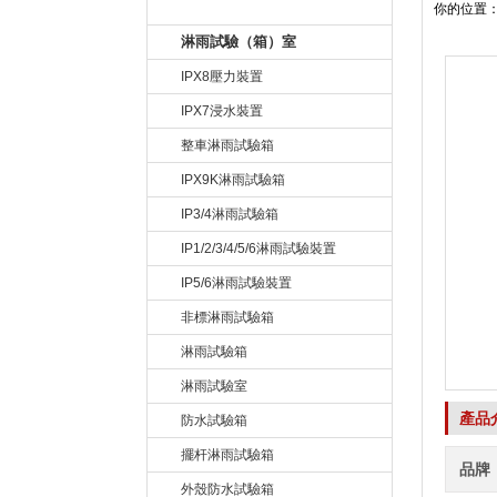
產品目錄
你的位置
淋雨試驗（箱）室
IPX8壓力裝置
IPX7浸水裝置
整車淋雨試驗箱
IPX9K淋雨試驗箱
IP3/4淋雨試驗箱
IP1/2/3/4/5/6淋雨試驗裝置
IP5/6淋雨試驗裝置
非標淋雨試驗箱
淋雨試驗箱
淋雨試驗室
產品
防水試驗箱
擺杆淋雨試驗箱
品牌
外殼防水試驗箱