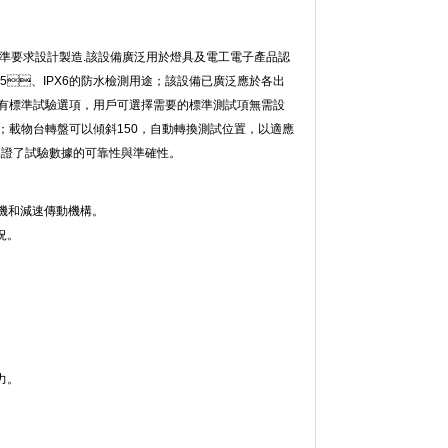
）>>標準要求設計製造.該設備廣泛用於燈具及電工電子產品認
5、IPX6的防水檢測用途；該設備已廣泛應於各出
中有標準試驗選項，用戶可選擇需要的標準測試項無需設
；載物台轉盤可以傾斜150，自動轉換測試位置，以適應
保證了試驗數據的可靠性與準確性。
電動機和減速傳動機構。
。
。