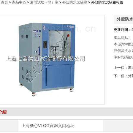
：
首頁
>
產品中心
>
淋雨試驗（箱）室
>
外殼防水試驗箱
> 外殼防水試驗箱報價
外殼防
更新時間：
產品特點:
本係列淋雨試
評價其抗水能
準IP代碼第
GB/T4942
上一個：
湖
試驗空間大
下一個：
外
介紹
上海糖心VLOG官网入口地址