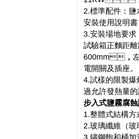
2.標準配件：鹽水
安裝使用說明書
3.安裝場地要求
試驗箱正麵距離
600mm
電開關及插座。
4.試樣的限製爆
過允許發熱量的
步入式鹽霧腐蝕
1.整體式結構方
2.玻璃纖維（玻璃
3.鏽鋼飽和桶