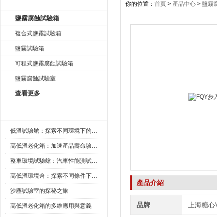
產品目錄
你的位置：
首頁
>
產品中心
>
鹽霧
鹽霧腐蝕試驗箱
複合式鹽霧試驗箱
鹽霧試驗箱
可程式鹽霧腐蝕試驗箱
鹽霧腐蝕試驗室
查看更多
新聞資訊
低溫試驗艙：探索不同環境下的科技邊界
高低溫老化箱：加速產品壽命驗證的可靠夥伴
整車環境試驗艙：汽車性能測試的設備
高低溫環境倉：探索不同條件下的科學奧秘
產品介紹
沙塵試驗室的探秘之旅
品牌
上海糖心
高低溫老化箱的多維應用與意義