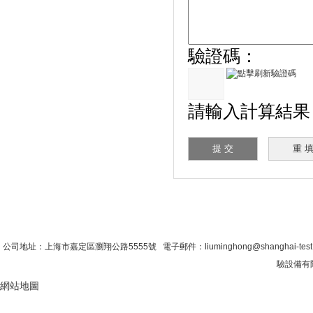
驗證碼：
請輸入計算結果（填寫
首 頁
|
公司簡介
|
新聞資訊
|
聯係糖心VLO
公司地址：上海市嘉定區瀏翔公路5555號 電子郵件：liuminghong@shanghai-tes
驗設備有限
網站地圖