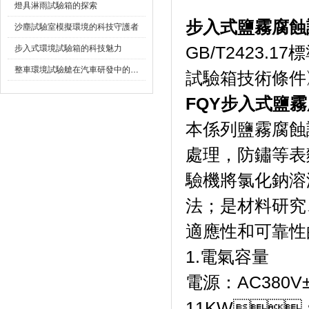
燈具淋雨試驗箱的探索
步入式鹽霧腐蝕
沙塵試驗室模擬環境的科技守護者
步入式環境試驗箱的科技魅力
GB/T2423.
整車環境試驗艙在汽車研發中的作用
試驗箱技術條件》
FQY步入式鹽
本係列鹽霧腐蝕試驗
處理，防鏽等
驗機將氯化鈉溶液
法；是材料研究
適應性和可靠性的
1.電氣容量
電源：AC380V
11KW；