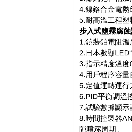
4.鎳鉻合金電熱絲加
5.耐高溫工程
步入式鹽霧腐蝕
1.鎧裝鉑電阻溫度
2.日本數顯LED“F
3.指示精度溫度0.1
4.用戶程序容量自帶
5.定值運轉運行方式
6.PID平衡調溫
7.試驗數據顯示設定
8.時間控製器A
隙噴霧周期。