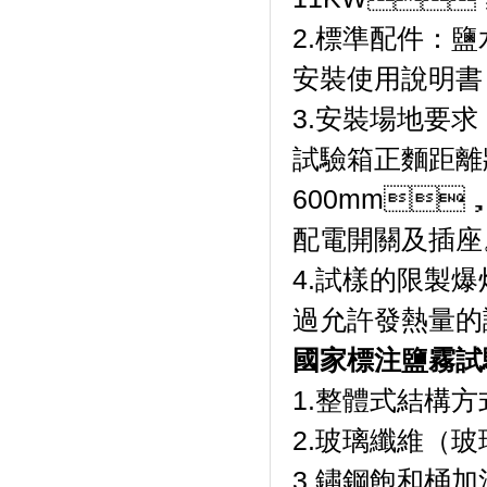
2.標準配件：鹽水桶
安裝使用說明書
3.安裝場地要求
試驗箱正麵距離
600mm
配電開關及插座
4.試樣的限製爆
過允許發熱量的
國家標注鹽霧試
1.整體式結構方
2.玻璃纖維（玻
3.鏽鋼飽和桶