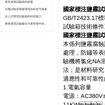
燈具淋雨試驗箱的探索
國家標注鹽霧試
沙塵試驗室模擬環境的科技守護者
步入式環境試驗箱的科技魅力
GB/T2423.
整車環境試驗艙在汽車研發中的作用
試驗箱技術條件》
國家標注鹽霧試
本係列鹽霧腐蝕試驗
處理，防鏽
驗機將氯化NA溶
法；是材料研究
適應性和可靠性的
1.電氣容量
電源：AC38
11KW；