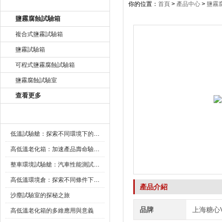
產品目錄
你的位置：
首頁
>
產品中心
>
鹽霧
鹽霧腐蝕試驗箱
複合式鹽霧試驗箱
鹽霧試驗箱
可程式鹽霧腐蝕試驗箱
鹽霧腐蝕試驗室
查看更多
新聞資訊
低溫試驗艙：探索不同環境下的科技邊界
高低溫老化箱：加速產品壽命驗證的可靠夥伴
整車環境試驗艙：汽車性能測試的設備
高低溫環境倉：探索不同條件下的科學奧秘
產品介紹
沙塵試驗室的探秘之旅
品牌
上海糖心
高低溫老化箱的多維應用與意義