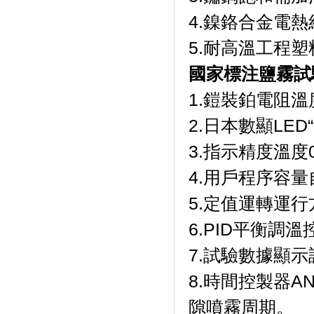
4.鎳鉻合金電熱絲
5.耐高溫工程
國家標注鹽霧試
1.鎧裝鉑電阻溫度
2.日本數顯LED“F
3.指示精度溫度0.1
4.用戶程序容量自
5.定值運轉運行方式
6.PID平衡調溫
7.試驗數據顯示設定溫
8.時間控製器A
隙噴霧周期。