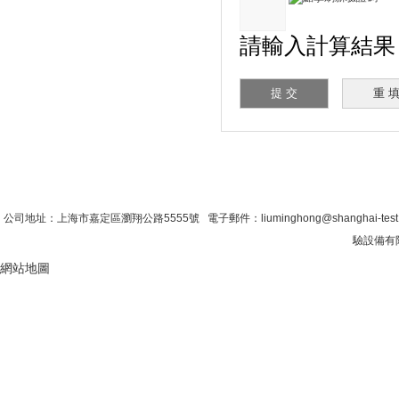
請輸入計算結果（
首 頁
|
公司簡介
|
新聞資訊
|
聯係糖心VLO
公司地址：上海市嘉定區瀏翔公路5555號 電子郵件：liuminghong@shanghai-tes
驗設備有限
網站地圖