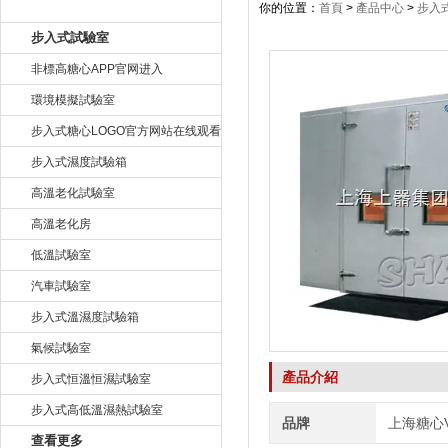
產品目錄
你的位置：
首頁
>
產品中心
>
步入
步入式試驗室
非標高糖心APP官网进入
環境模擬試驗室
步入式糖心LOGO官方网站在线观看
步入式濕度試驗箱
高溫老化試驗室
高溫老化房
低溫試驗室
汽車試驗室
步入式溫濕度試驗箱
氣候試驗室
產品介紹
步入式恒溫恒濕試驗室
步入式高低溫濕熱試驗室
品牌
上海糖心
查看更多