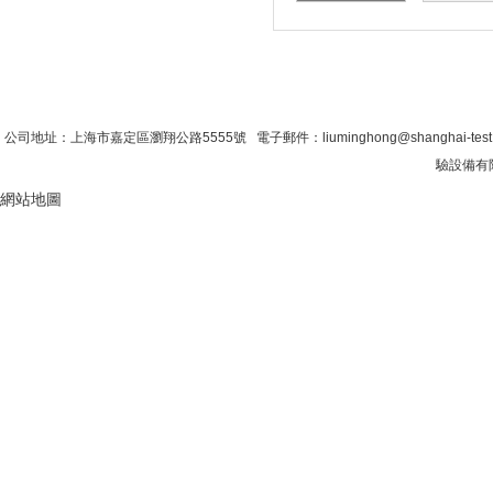
首 頁
|
公司簡介
|
新聞資訊
|
聯係糖心VLO
公司地址：上海市嘉定區瀏翔公路5555號 電子郵件：liuminghong@shanghai-tes
驗設備有限
網站地圖