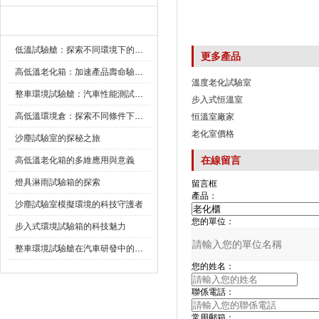
新聞資訊
低溫試驗艙：探索不同環境下的科技邊界
更多產品
高低溫老化箱：加速產品壽命驗證的可靠夥伴
溫度老化試驗室
整車環境試驗艙：汽車性能測試的設備
步入式恒溫室
高低溫環境倉：探索不同條件下的科學奧秘
恒溫室廠家
老化室價格
沙塵試驗室的探秘之旅
在線留言
高低溫老化箱的多維應用與意義
燈具淋雨試驗箱的探索
留言框
產品：
沙塵試驗室模擬環境的科技守護者
您的單位：
步入式環境試驗箱的科技魅力
整車環境試驗艙在汽車研發中的作用
您的姓名：
聯係電話：
常用郵箱：