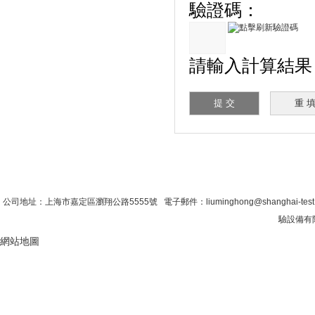
驗證碼：
請輸入計算結果（填寫
首 頁
|
公司簡介
|
新聞資訊
|
聯係糖心VLO
公司地址：上海市嘉定區瀏翔公路5555號 電子郵件：liuminghong@shanghai-tes
驗設備有限
網站地圖