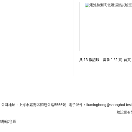
共 13 條記錄，當前 1 / 2 頁
首 頁
|
公司簡介
|
新聞資訊
|
聯係糖心VLO
公司地址：上海市嘉定區瀏翔公路5555號 電子郵件：liuminghong@shanghai-tes
驗設備有限公
網站地圖