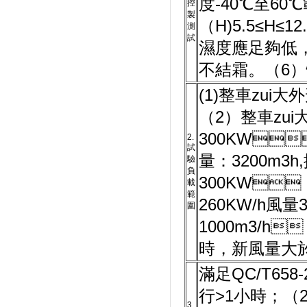
度-40℃至60
控
製
（H)5.5≤H≤
測
試
濕度應足夠低
不結霜。（6
(1)整車zui大外
（2）整車zui大
300KW
2.
試
量：3200m3
驗
負
300KW
載
範
260KW/h風量3
圍
1000m3/h
時，新風量大於
滿足QC/T658-
行>1小時；（
3.