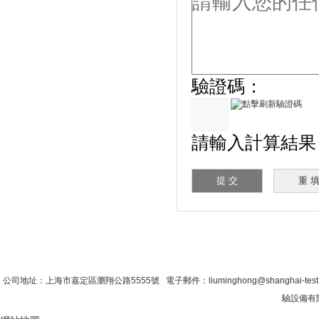
驗證碼：
請輸入計算結果（
首 頁
|
公司簡介
|
新聞資訊
|
聯係糖心VLO
公司地址：上海市嘉定區瀏翔公路5555號 電子郵件：liuminghong@shanghai-tes
驗設備有限