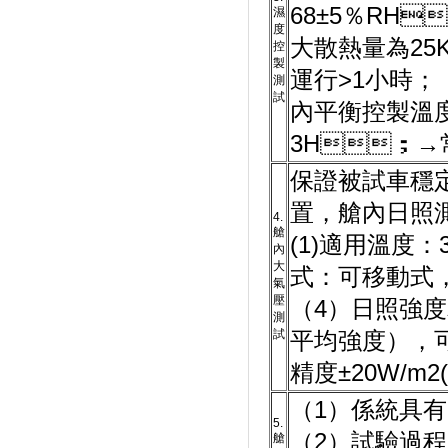
68±5％RH
濕
度
大散熱量為25
控
製
運行>1小時
測
試
內平衡控製溫度變
3H；→常
保證被試車穩定
置，艙內日照測試
4.
艙
(1)適用溫度
內
大
式：可移動式
氣
壓
（4）日照強度
測
試
平均強度）
精度±20W/m
（1）係統具有
5.
（2）試驗過程中
艙