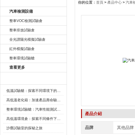
產品目錄
你的位置：
首頁
>
產品中心
>
汽車
汽車檢測設備
整車VOC檢測試驗倉
整車排放試驗倉
全光譜陽光模擬試驗倉
紅外模擬試驗倉
整車環境試驗艙
查看更多
新聞資訊
低溫試驗艙：探索不同環境下的科技邊界
高低溫老化箱：加速產品壽命驗證的可靠夥伴
整車環境試驗艙：汽車性能測試的設備
產品介紹
高低溫環境倉：探索不同條件下的科學奧秘
品牌
其他品牌
沙塵試驗室的探秘之旅