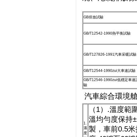
GB排放試驗
GB/T12542-1990熱平衡試驗
GB/T127826-1991汽車采暖試驗
GB/T12544-1990zui大車速試驗
GB/T12546-1990zui低穩定車速
驗
汽車綜合環境艙
（1）.溫度範圍
溫均勻度保持±
1.
製，車前0.
溫
度