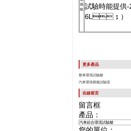
係
試驗時能提供-2
統
6L；）（
更多產品
整車環境試驗艙
汽車環境模擬試驗室
在線留言
留言框
產品：
您的單位：