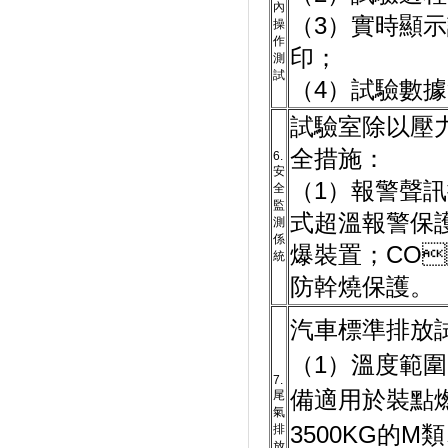
內
（3）實時顯示試
操
作
印；
測
試
（4）試驗數據
試驗室除以壓力
全措施：
6.
安
（1）報警聲訊
全
監
式超溫報警保護
測
係
爆裝置；C
統
防幹燒保護。
汽車標準排放
（1）溫度範圍
7.
備適用於裝點燃
尾
氣
排
3500KG的M類
放