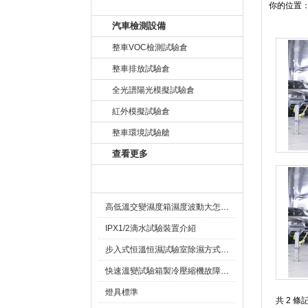
產品目錄
你的位置
汽車檢測設備
整車VOC檢測試驗倉
整車排放試驗倉
全光譜陽光模擬試驗倉
紅外模擬試驗倉
整車環境試驗艙
查看更多
相關文章
高低溫交變濕度箱濕度波動大怎麽解決
IPX1/2滴水試驗裝置介紹
步入式恒溫恒濕試驗室除濕方式有幾種？
快速溫變試驗箱製冷壓縮機故障排除總結
燈具標準
共 2 條