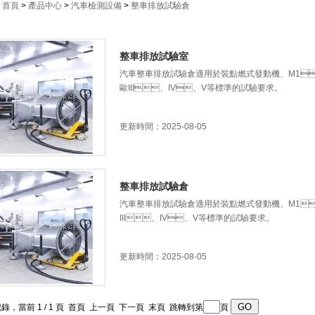
：
首頁
>
產品中心
>
汽車檢測設備
>
整車排放試驗倉
整車排放試驗室
汽車整車排放試驗倉適用於裝點燃式發動機、M1、
歐III、IV、V等標準的試驗要求。
更新時間：2025-08-05
整車排放試驗倉
汽車整車排放試驗倉適用於裝點燃式發動機、M1、
III、IV、V等標準的試驗要求。
更新時間：2025-08-05
記錄，當前 1 / 1 頁 首頁 上一頁 下一頁 末頁 跳轉到第
頁