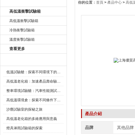
產品目錄
你的位置：
首頁
>
產品中心
>
高低
高低溫衝擊試驗箱
高低溫衝擊試驗箱
冷熱衝擊試驗箱
溫度衝擊試驗箱
查看更多
新聞資訊
低溫試驗艙：探索不同環境下的科技邊界
高低溫老化箱：加速產品壽命驗證的可靠夥伴
整車環境試驗艙：汽車性能測試的設備
高低溫環境倉：探索不同條件下的科學奧秘
沙塵試驗室的探秘之旅
產品介紹
高低溫老化箱的多維應用與意義
品牌
其他品牌
燈具淋雨試驗箱的探索