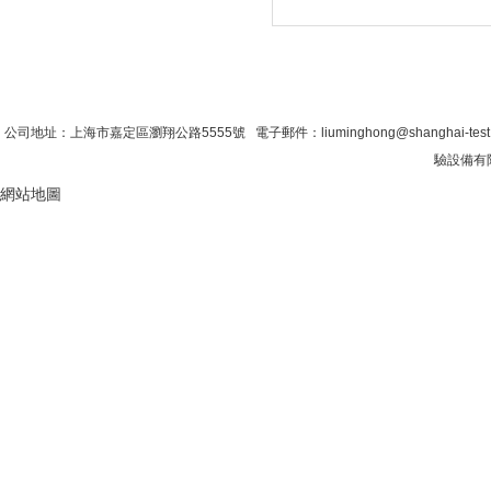
首 頁
|
公司簡介
|
新聞資訊
|
聯係糖心VLO
公司地址：上海市嘉定區瀏翔公路5555號 電子郵件：liuminghong@shanghai-tes
驗設備有限
網站地圖