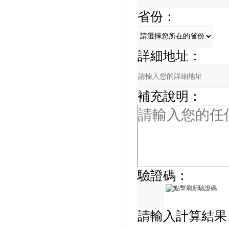
省份：
詳細地址：
補充說明：
驗證碼：
請輸入計算結果（填