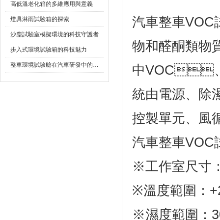
高低溫老化箱的多維應用與意義
汽車整車VOC試
燈具淋雨試驗箱的探索
沙塵試驗室模擬環境的科技守護者
物和醛酮類物質
步入式環境試驗箱的科技魅力
整車環境試驗艙在汽車研發中的作用
中VOC
統由電源、除濕
控製單元
汽車整車VOC試
※工作室尺寸：
※溫度範圍：
※濕度範圍