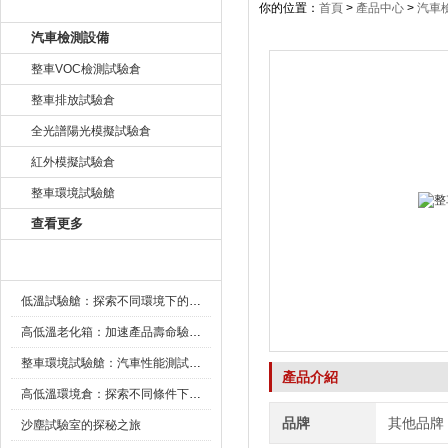
產品目錄
你的位置：
首頁
>
產品中心
>
汽車
汽車檢測設備
整車VOC檢測試驗倉
整車排放試驗倉
全光譜陽光模擬試驗倉
紅外模擬試驗倉
整車環境試驗艙
查看更多
新聞資訊
低溫試驗艙：探索不同環境下的科技邊界
高低溫老化箱：加速產品壽命驗證的可靠夥伴
整車環境試驗艙：汽車性能測試的設備
產品介紹
高低溫環境倉：探索不同條件下的科學奧秘
品牌
其他品牌
沙塵試驗室的探秘之旅