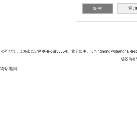
首 頁
|
公司簡介
|
新聞資訊
|
聯係糖心VLO
公司地址：上海市嘉定區瀏翔公路5555號 電子郵件：liuminghong@shanghai-tes
驗設備有限
網站地圖