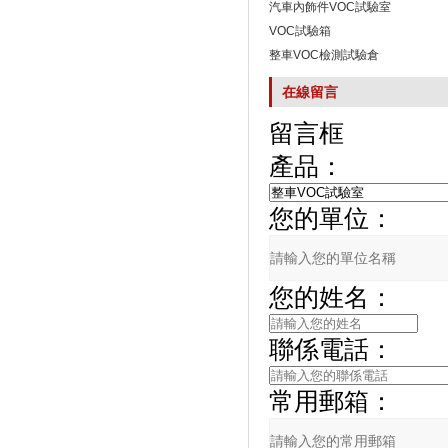
汽車內飾件VOC試驗室
VOC試驗箱
整車VOC檢測試驗倉
在線留言
留言框
產品：
您的單位：
您的姓名：
聯係電話：
常用郵箱：