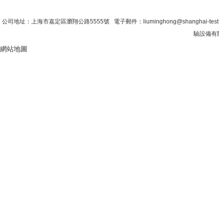
首 頁
|
公司簡介
|
新聞資訊
|
聯係糖心VLO
公司地址：上海市嘉定區瀏翔公路5555號 電子郵件：liuminghong@shanghai-tes
驗設備有限
網站地圖