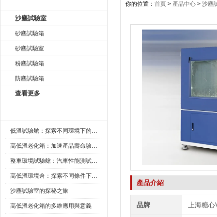
產品目錄
你的位置：
首頁
>
產品中心
>
沙塵
沙塵試驗室
砂塵試驗箱
砂塵試驗室
粉塵試驗箱
防塵試驗箱
查看更多
新聞資訊
低溫試驗艙：探索不同環境下的科技邊界
高低溫老化箱：加速產品壽命驗證的可靠夥伴
整車環境試驗艙：汽車性能測試的設備
高低溫環境倉：探索不同條件下的科學奧秘
產品介紹
沙塵試驗室的探秘之旅
品牌
上海糖心
高低溫老化箱的多維應用與意義