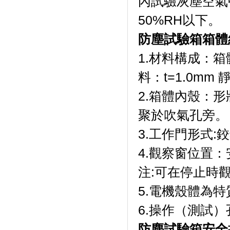
內試驗灰塵空氣
50%RH以下。
防塵試驗箱箱體
1.材料構成：
料：t=1.0m
2.箱體內殼：
聚於吹氣孔旁。
3.工作門形式:
4.觀察窗位置
注:可在停止時觀
5.電機殼體為特質鋁
6.操作（測試）
防塵試驗箱安全