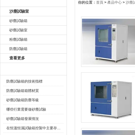
產品目錄
你的位置：
首頁
>
產品中心
>
沙塵
沙塵試驗室
砂塵試驗箱
砂塵試驗室
粉塵試驗箱
防塵試驗箱
查看更多
相關文章
防塵試驗箱的技術指標
防塵試驗箱箱體材質
砂塵試驗箱防塵等級
哪些行業需要做砂塵試驗
砂塵試驗箱發展情況
在恒溫恒濕試驗箱控製中主要存在的難題