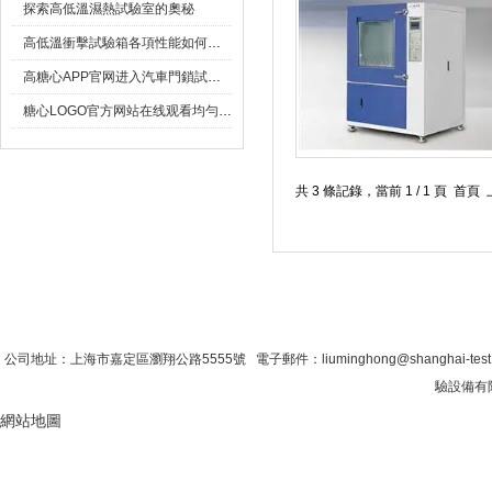
探索高低溫濕熱試驗室的奧秘
高低溫衝擊試驗箱各項性能如何進行檢測?
高糖心APP官网进入汽車門鎖試驗的詳細介紹
糖心LOGO官方网站在线观看均勻度過大常見原因說明
共 3 條記錄，當前 1 / 1 
首 頁
|
公司簡介
|
新聞資訊
|
聯係糖心VLO
公司地址：上海市嘉定區瀏翔公路5555號 電子郵件：liuminghong@shanghai-tes
驗設備有限
網站地圖