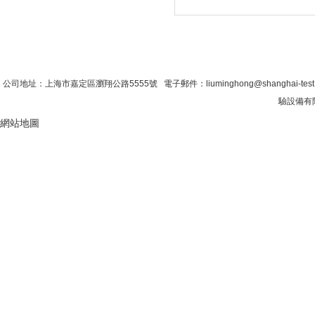
首 頁
|
公司簡介
|
新聞資訊
|
聯係糖心VLO
公司地址：上海市嘉定區瀏翔公路5555號 電子郵件：liuminghong@shanghai-tes
驗設備有限
網站地圖