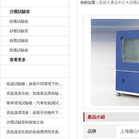
產品目錄
你的位置：
首頁
>
產品中心
>
沙塵
沙塵試驗室
砂塵試驗箱
砂塵試驗室
粉塵試驗箱
防塵試驗箱
查看更多
新聞資訊
低溫試驗艙：探索不同環境下的科技邊界
高低溫老化箱：加速產品壽命驗證的可靠夥伴
整車環境試驗艙：汽車性能測試的設備
高低溫環境倉：探索不同條件下的科學奧秘
產品介紹
沙塵試驗室的探秘之旅
品牌
上海糖心
高低溫老化箱的多維應用與意義