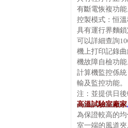
有斷電恢複功能
控製模式：恒溫程
具有運行界麵鎖定功
可以詳細查詢100
機上打印記錄曲
機故障自檢功能
計算機監控係統
輸及監控功能。
注：並提供
高溫試驗室廠家
為保證較高的均勻
室一端的風道夾層內