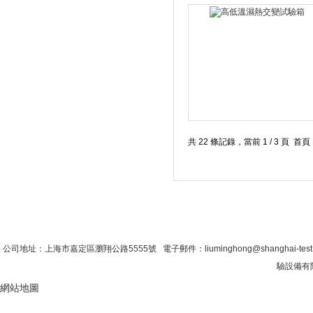
共 22 條記錄，當前 1 / 3 頁 
首 頁
|
公司簡介
|
新聞資訊
|
聯係糖心VLO
公司地址：上海市嘉定區瀏翔公路5555號 電子郵件：liuminghong@shanghai-tes
驗設備有限
網站地圖