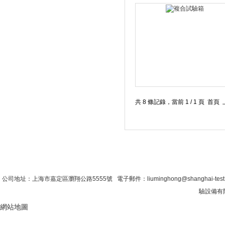
共 8 條記錄，當前 1 / 1 頁
首 頁
|
公司簡介
|
新聞資訊
|
聯係糖心VLO
公司地址：上海市嘉定區瀏翔公路5555號 電子郵件：liuminghong@shanghai-tes
驗設備有限
網站地圖