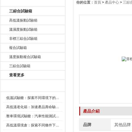
產品目錄
你的位置：
首頁
>
產品中心
>
三綜
三綜合試驗箱
高低溫振動試驗箱
溫濕度振動試驗箱
非標三綜合試驗箱
複合試驗箱
溫度振動複合試驗箱
三綜合試驗箱
查看更多
新聞資訊
低溫試驗艙：探索不同環境下的科技邊界
高低溫老化箱：加速產品壽命驗證的可靠夥伴
產品介紹
整車環境試驗艙：汽車性能測試的設備
品牌
其他品牌
高低溫環境倉：探索不同條件下的科學奧秘