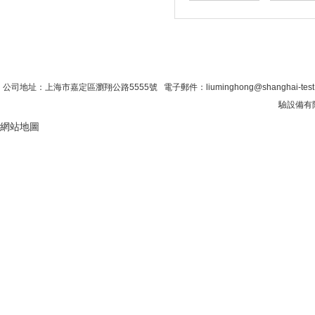
首 頁
|
公司簡介
|
新聞資訊
|
聯係糖心VLO
公司地址：上海市嘉定區瀏翔公路5555號 電子郵件：liuminghong@shanghai-tes
驗設備有限
網站地圖