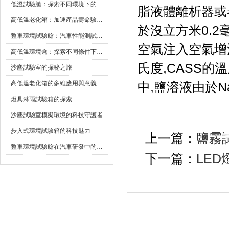
低溫試驗艙：探索不同環境下的科技邊界
脂液體離析器或
高低溫老化箱：加速產品壽命驗證的可靠夥伴
於沒立方米0.2
整車環境試驗艙：汽車性能測試的設備
空氣注入空氣增濕
高低溫環境倉：探索不同條件下的科學奧秘
氏度,CASS的
沙塵試驗室的探秘之旅
高低溫老化箱的多維應用與意義
中,鹽溶液由於N
燈具淋雨試驗箱的探索
沙塵試驗室模擬環境的科技守護者
步入式環境試驗箱的科技魅力
上一篇：
鹽霧
整車環境試驗艙在汽車研發中的作用
下一篇：
LE
首 頁
|
公司簡介
|
新聞資訊
|
聯係糖心VLO