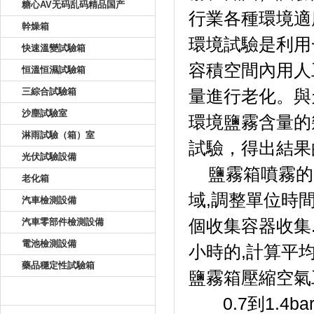
糖心AV无码乱码精品国产
行業各種環境適應
幹燥箱
環境試驗是利用一
快速溫變試驗箱
容積空間內用人工
恒溫恒濕試驗箱
三綜合試驗箱
量進行老化
沙塵試驗室
環境鹽霧含量的幾
淋雨試驗（箱）室
試驗，得出結果
光伏試驗設備
鹽霧箱噴霧的原
老化箱
域,調整單位時
汽車檢測設備
汽車零部件檢測設備
個收集容器收集.收
電池檢測設備
小時的,計算平均
藥品穩定性試驗箱
鹽霧箱壓縮空氣工
新聞資訊
0.7到1.4b