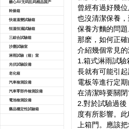
糖心AV无码乱码精品国产
曾經有過好幾位
幹燥箱
也沒清潔保養
快速溫變試驗箱
保養方麵的問題
恒溫恒濕試驗箱
三綜合試驗箱
那麽，如何
沙塵試驗室
介紹幾個常見的淋
淋雨試驗（箱）室
1.箱式淋雨試驗
光伏試驗設備
長就有可能引起該設
老化箱
電板等進行定期的
汽車檢測設備
汽車零部件檢測設備
在清潔時要關閉電源
電池檢測設備
2.對於試驗過後
藥品穩定性試驗箱
度有所影響。
新聞資訊
上箱門。應該