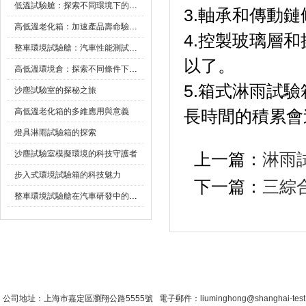
低溫試驗艙：探索不同環境下的科技邊界
3.軸承和傳動鏈
高低溫老化箱：加速產品壽命驗證的可靠夥伴
4.控製玻璃層
整車環境試驗艙：汽車性能測試的設備
以了。
高低溫環境倉：探索不同條件下的科學奧秘
5.箱式淋雨試
沙塵試驗室的探秘之旅
高低溫老化箱的多維應用與意義
長時間的積累會造
燈具淋雨試驗箱的探索
沙塵試驗室模擬環境的科技守護者
上一篇：
淋雨
步入式環境試驗箱的科技魅力
下一篇：
三綜
整車環境試驗艙在汽車研發中的作用
首 頁
|
公司簡介
|
新聞資訊
|
聯係糖心VLO
公司地址：上海市嘉定區瀏翔公路5555號 電子郵件：liuminghong@shanghai-tes