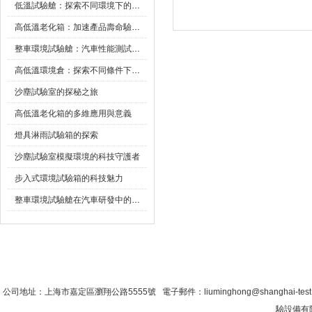
低溫試驗艙：探索不同環境下的科技邊界
高低溫老化箱：加速產品壽命驗證的可靠夥伴
整車環境試驗艙：汽車性能測試的設備
高低溫環境倉：探索不同條件下的科學奧秘
沙塵試驗室的探秘之旅
高低溫老化箱的多維應用與意義
燈具淋雨試驗箱的探索
沙塵試驗室模擬環境的科技守護者
步入式環境試驗箱的科技魅力
整車環境試驗艙在汽車研發中的作用
首 頁
|
公司簡介
|
新聞資訊
|
聯係糖心VLO
公司地址：上海市嘉定區瀏翔公路5555號 電子郵件：liuminghong@shanghai-tes
驗設備有限