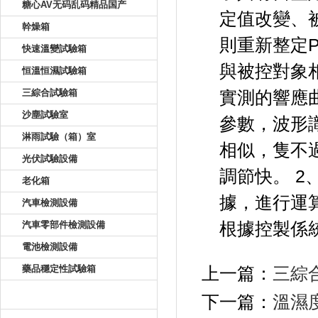
糖心AV无码乱码精品国产
定值改變
幹燥箱
則重新整定PID
快速溫變試驗箱
與被控對象相
恒溫恒濕試驗箱
三綜合試驗箱
實測的響應
沙塵試驗室
參數，
淋雨試驗（箱）室
相似，
光伏試驗設備
調節快。
老化箱
據，進行運
汽車檢測設備
汽車零部件檢測設備
根據控製係統的
電池檢測設備
藥品穩定性試驗箱
上一篇：
三綜
新聞資訊
下一篇：
溫濕