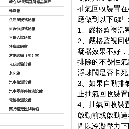
糖心AV无码乱码精品国产
抽氣回收裝置在機組
幹燥箱
應做到以下6點
快速溫變試驗箱
1、嚴格監
恒溫恒濕試驗箱
三綜合試驗箱
2、嚴格
沙塵試驗室
凝器效果不好
淋雨試驗（箱）室
排除的不凝性氣
光伏試驗設備
浮球閥是否卡死
老化箱
3、如果自
汽車檢測設備
汽車零部件檢測設備
止抽氣回收裝置的運
電池檢測設備
4、抽
藥品穩定性試驗箱
啟動前或啟動過程
新聞資訊
間以冷凝壓力下