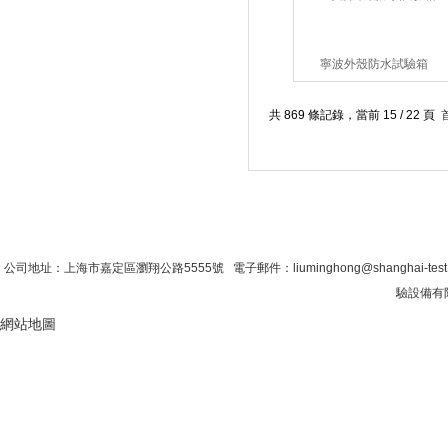
寧波外殼防水試驗箱
共 869 條記錄，當前 15 / 22 頁
首 頁
|
公司簡介
|
新聞資訊
|
聯係糖心VLO
公司地址：上海市嘉定區瀏翔公路5555號 電子郵件：liuminghong@shanghai-tes
驗設備有限
網站地圖